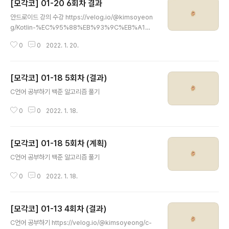
[모각코] 01-20 6회차 결과
글 내용
안드로이드 강의 수강 https://velog.io/@kimsoyeon
g/Kotlin-%EC%95%88%EB%93%9C%EB%A1%9
C%EC%9D%B4%EB%93%9C-%EC%8B%9C%E
0
0
2022. 1. 20.
C%9E%91%ED%95%98%EA%B8%B0 [Kotlin] 안
드로이드 시작하기 Android Studio 설치, 새 프로젝트
생성, 커스텀 Emulator 등록 방법 velog.io https://vel
[모각코] 01-18 5회차 (결과)
og.io/@kimsoyeong/kotlin-%EC%BD%94%ED%
글 내용
8B%80%EB%A6%B0-%EB%AC%B8%EB%B2%9
C언어 공부하기 백준 알고리즘 풀기
5-%EB%AA%A8%EC%95%84%EB%B3%B4%E
A%B8%B0-1 [kotlin] 코틀린 문법 모아보기 (1) 코틀린
0
0
2022. 1. 18.
기초문법/ 변수, 상수/ 조건문/ 배열, 컬렉션 velog.io 개
인..
[모각코] 01-18 5회차 (계획)
글 내용
C언어 공부하기 백준 알고리즘 풀기
0
0
2022. 1. 18.
[모각코] 01-13 4회차 (결과)
글 내용
C언어 공부하기 https://velog.io/@kimsoyeong/c-