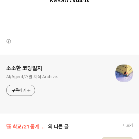
(새창열림)
로그 정보
소소한 코딩일지
AI/Agent/개발 지식 Archive.
구독하기
더보기
🎒 학교/21 동계 모각코: 슈붕팥붕
의 다른 글