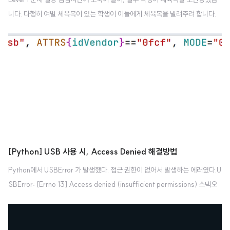
니다. 다행히 여벌 체육복이 있는 학생이 이들에게 체육복을 빌려주려 합니다.
학생들의 번호는 체격 순으로 매겨져 있어, 바로 앞번호의 학생이나 바로 뒷번
호의 학생에게만 체육복을 빌려줄 수 있습니다. 예를 들어, 4번 학생은 3번 학
생이나 5번 학생에게만 체육복을 빌려줄 수 있습니다. 체육복이 없으면 수업을
들을 수 없기 때문에 체육복을 적절히 빌려 최대한 많은 학생이 체육수업을 들
어야 합니다. 전체 학생의 수 n, 체육복을 도난당한 학생들의 번호가 담긴 배열 l
ost, 여벌의 체육복을 가져온 학생들의 번호가 담긴 배열 reserve가 매개변수
로 주어질 때, 체육수업을 들을 수 있는 학생의 최댓값을 return 하도록 solu..
[Python] USB 사용 시, Access Denied 해결방법
Python에서 USBError 가 발생했다. 접근 권한이 없어서 발생하는 에러였다.U
SBError: [Errno 13] Access denied (insufficient permissions) 스택오
버플로우 참고하여 해결했다. sudo vi /etc/udev/rules.d/garmin-ant2.rul
es파일을 생성하여, (.rules 파일명은 원하는 대로 지정해도 된다.)SUBSYST
EM=="usb", ATTRS{idVendor}=="0fcf", MODE="0666"입력 후, 저