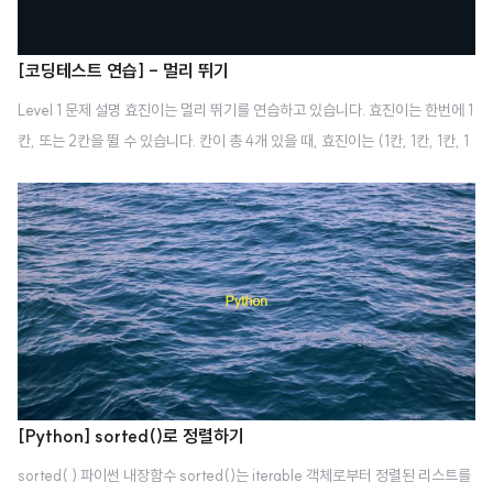
[코딩테스트 연습] - 멀리 뛰기
Level 1 문제 설명 효진이는 멀리 뛰기를 연습하고 있습니다. 효진이는 한번에 1
칸, 또는 2칸을 뛸 수 있습니다. 칸이 총 4개 있을 때, 효진이는 (1칸, 1칸, 1칸, 1
칸) (1칸, 2칸, 1칸) (1칸, 1칸, 2칸) (2칸, 1칸, 1칸) (2칸, 2칸) 의 5가지 방법으
로 맨 끝 칸에 도달할 수 있습니다. 멀리뛰기에 사용될 칸의 수 n이 주어질 때, 효
진이가 끝에 도달하는 방법이 몇 가지인지 알아내, 여기에 1234567를 나눈 나
머지를 리턴하는 함수, solution을 완성하세요. 예를 들어 4가 입력된다면, 5를
return하면 됩니다. 제한 사항 n은 1 이상, 2000 이하인 정수입니다. 입출력
예 n result 4 5 3 3 나의 코드 def solution(n): answer..
[Python] sorted()로 정렬하기
sorted( ) 파이썬 내장함수 sorted()는 iterable 객체로부터 정렬된 리스트를