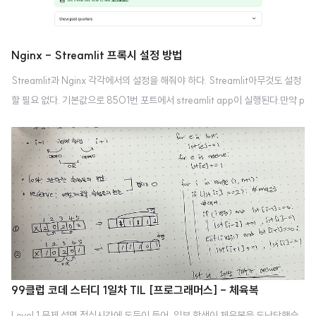
Nginx - Streamlit 프록시 설정 방법
Streamlit과 Nginx 각각에서의 설정을 해줘야 하다. Streamlit아무것도 설정
할 필요 없다. 기본값으로 8501번 포트에서 streamlit app이 실행된다.만약 p
ort 등을 설정하고 싶다면, 프로젝트 디렉토리 내 .streamlit/config.toml 에
서 설정할 수 있다.# 예시[server]port=8000 Nginx/etc/nginx/nginx.c
onf 에서 nginx가 지켜볼 port와 이 port로 들어오는 요청을 전달할 주소, 즉,
streamlit이 실행되고 있는 주소를 연결해줘야 한다. http.server 설정을 아래
와 같이 해준다.proxy_pass에는 streamlit app이 실행되고 있는 주소를 넣
어줘야 한다.따로 설정해준 게 없다면, http://localh..
99클럽 코데 스터디 1일차 TIL [프로그래머스] - 체육복
Level 1 문제 설명 점심시간에 도둑이 들어, 일부 학생이 체육복을 도난당했습