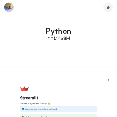
구
독
하
기
Python
소소한 코딩일지