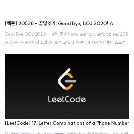
[백준] 20528 - 끝말잇기: Good Bye, BOJ 2020! A
Good Bye, BOJ 2020! - A번 문제 ( www.acmicpc.net/problem/205
28 ) 욱제는 준원이랑 끝말잇기를 하고 있다. 준원이가 시작하자마자 '스트론
튬'을 외쳐서 욱제는 피가 거꾸로 솟았다~ 솟으면 백두산~ 백두산은 높아~ 높
으면 비행기~ 비행기는 빨라~ 빠르면 기차~ 기차에 타고 내릴 때에는 코로나
바이러스 감염증 예방을 위하여 마스크를 착용하여 주시길 당부 드립니다. 준원
이와의 끝말잇기 대결에서 패배한 욱제는 새로운 게임을 제안했다. 바로 팰린드
롬 문자열만 사용할 수 있는 팰린드롬 끝말잇기이다! 욱제와 준원이는 총 N개
의 팰린드롬 문자열 S1,⋯,SN을 알고 있다. 이 둘이 알고 있는 팰린드롬 문자열
을 남김 없이 모두 사용했을 때, 끝말잇기를 할 수 있는지 알아보자. 문..
[LeetCode] 17. Letter Combinations of a Phone Number
Medium Given a string containing digits from 2-9 inclusive, return all