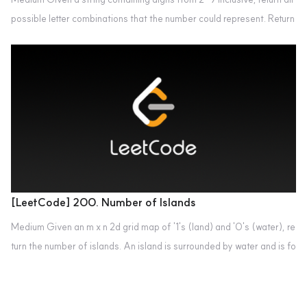
possible letter combinations that the number could represent. Return
the answer in any order. A mapping of digits to letters (just like on th
e telephone buttons) is given below. Note that 1 does not map to any
letters. Example 1: Input: digits = "23" Output: ["ad","ae","af","bd","b
e","bf","cd","ce","cf"] Example 2: Input: dig..
[LeetCode] 200. Number of Islands
Medium Given an m x n 2d grid map of '1's (land) and '0's (water), re
turn the number of islands. An island is surrounded by water and is fo
rmed by connecting adjacent lands horizontally or vertically. You ma
y assume all four edges of the grid are all surrounded by water. Exa
mple 1: Input: grid = [ ["1","1","1","1","0"], ["1","1","0","1","0"],