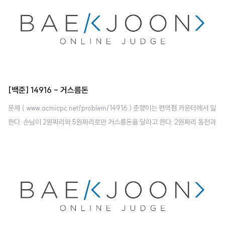
["1","1","0","0","0"], ["0","0","0","0","0"] ] Output..
[백준] 14916 - 거스름돈
문제 ( www.acmicpc.net/problem/14916 ) 춘향이는 편의점 카운터에서 일
한다. 손님이 2원짜리와 5원짜리로만 거스름돈을 달라고 한다. 2원짜리 동전과
5원짜리 동전은 무한정 많이 가지고 있다. 동전의 개수가 최소가 되도록 거슬러
주어야 한다. 거스름돈이 n인 경우, 최소 동전의 개수가 몇 개인지 알려주는 프
로그램을 작성하시오. 예를 들어, 거스름돈이 15원이면 5원짜리 3개를, 거스름
돈이 14원이면 5원짜리 2개와 2원짜리 2개로 총 4개를, 거스름돈이 13원이면
5원짜리 1개와 2원짜리 4개로 총 5개를 주어야 동전의 개수가 최소가 된다. 입
력 첫째 줄에 거스름돈 액수 n(1 ≤ n ≤ 100,000)이 주어진다. 출력 거스름돈
동전의 최소 개수를 출력한다. 만약 거슬러 줄 수 ..