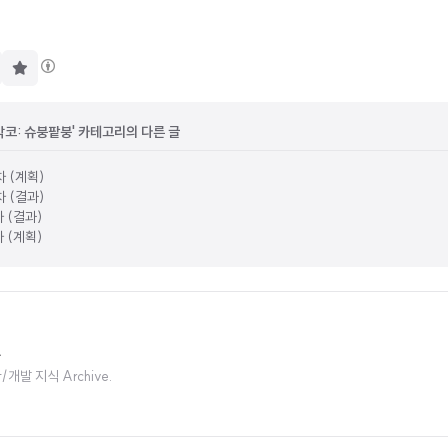
구
독
하
기
모각코: 슈붕팥붕' 카테고리의 다른 글
차 (계획)
차 (결과)
차 (결과)
차 (계획)
.
t/개발 지식 Archive.