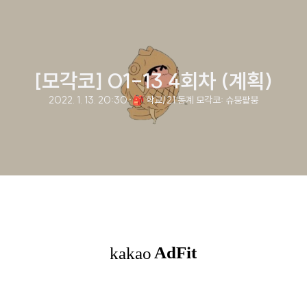
[모각코] 01-13 4회차 (계획)
2022. 1. 13. 20:30
·
🎒 학교/21 동계 모각코: 슈붕팥붕