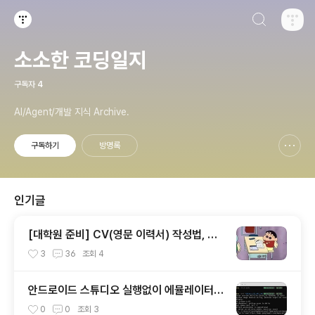
검색하기
티스토리
소소한 코딩일지
구독자
4
AI/Agent/개발 지식 Archive.
구독하기
방명록
신고하기 레이어
열기
인기글
[대학원 준비] CV(영문 이력서) 작성법, 양
식
3
36
조회
4
안드로이드 스튜디오 실행없이 에뮬레이터
실행하기
0
0
조회
3