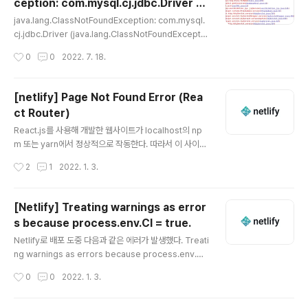
ception: com.mysql.cj.jdbc.Driver |
m the arrow function used within it. If you don't n
글 내용
MySQL JDBC Driver Not Found
eed to transform the ..
java.lang.ClassNotFoundException: com.mysql.
cj.jdbc.Driver (java.lang.ClassNotFoundExceptio
n: com.mysql.jdbc.Driver) : mysql-connector-ja
작성시간
0
0
2022. 7. 18.
va를 사용하면서 다음과 같은 에러가 발생했다. 이는 mys
ql과 java가 제대로 연동되지 않았음을 의미한다. 어떻게
해결할 수 있을까? 인프런의 JSP 강의에서도 해당 내용을
[netlify] Page Not Found Error (Rea
다루고 있다. 하지만 mysql 버전이 5.X로 내가 사용하는
ct Router)
8.0과는 다르다. MySQL 8.0 버전은 mysql-connect
글 내용
or-java 5.X버전으로는 해결이 안 된다. 여기서 8.0버전
React.js를 사용해 개발한 웹사이트가 localhost의 np
의 connect파일을 다운받아 프로젝트의 src/main/web
m 또는 yarn에서 정상적으로 작동한다. 따라서 이 사이트
app/WEB-INF/lib에..
를 netlify에 배포하려는 상황이다. 이런! 에러가 발생했다!
작성시간
2
1
2022. 1. 3.
Page Not FoundLooks like you’ve followed a br
oken link or entered a URL that doesn’t exist on
this site.React Router를 사용하는 React 사이트를 n
[Netlify] Treating warnings as error
etlify에 배포하는 경우 다음과 같은 에러가 발생할 수 있
s because process.env.CI = true.
다. 왜 Page Not Found가 발생할까?React Router는
글 내용
client에서 라우팅을 처리한다. 따라서 root가 아닌 페이
Netlify로 배포 도중 다음과 같은 에러가 발생했다. Treati
지(ex: https://yoursite.netlify.com/login 등)에 접속
ng warnings as errors because process.env.CI
할..
= true.Most CI servers set it automatically.공식 n
작성시간
0
0
2022. 1. 3.
etlify docs에서 해결법을 확인할 수 있었다.https://doc
s.netlify.com/configure-builds/troubleshooting-