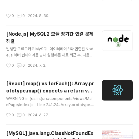
포트에서 streamlit app이 실행된다.만약 port 등을 설
계되지는 않음. GunicornWSGI(Web Server Gatew
정하고 싶다면, 프로젝트 디렉토리 내 .streamlit/config.
ay Interface) 서버역할Flask와 같은 WSGI 애플리케이
작성시간
0
0
2024. 8. 30.
toml 에서 설정할 수 있다.# 예시[server]port=800
션을 효율적으로 운영하기 위해 사용.다중 워커를 사용하..
0 Nginx/etc/nginx/nginx.conf 에서 nginx가 지켜볼
port와 이 port로 들어오는 요청을 전달할 주소, 즉, stre
[Node.js] MySQL2 모듈 장기간 연결 문제
amlit이 실행되고 있는 주소를 연결해줘야 한다. http.ser
해결
ver 설정을 아래와 같이 해준다.proxy_pass에는 strea
글 내용
mlit app이 실행되고 있는 주소를 넣어줘야 한다.따로 설
발생한 오류도커로 MySQL 데이터베이스와 연결된 Nod
정해준 게 없다면, http://localh..
e.js 서버 컨테이너를 밤새 실행해둔 채로 퇴근 후, 다음날
출근해서 보니 아래와 같은 오류가 발생했다.Error: Can't
작성시간
0
0
2024. 7. 2.
add new command when connection is in close
d stateError: This socket has been ended by th
e other party Error: Can't add new command wh
[React] map() vs forEach(): Array.pr
en connection is in closed state데이터베이스 연결
ototype.map() expects a return val
이 이미 닫혔음에도 새로운 쿼리나 명령을 실행하려고 할
글 내용
ue from arrow function.
때 발생하는 오류이다. 연결이 예기치 않게 닫힌 경우 또는
WARNING in [eslint]src/components/views/Mai
장시간 연결로 연결이 닫혔을 때 발생할 수 있다. 네트워크
nPage/index.js Line 241:24: Array.prototype.
문제, 데이터베이스 서버 설정, 또는 연결..
map() expects a return value from arrow functio
작성시간
0
0
2024. 6. 27.
n.The error you're seeing, Array.prototype.map
() expects a return value from arrow function, oc
curs because the map function is used incorrec
[MySQL] java.lang.ClassNotFoundEx
tly. The map function expects a return value fro