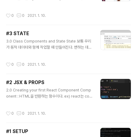
..
사용할 API : YTS-proxy API (by nomad coder) yt
s.mx/api/v2/list_movies.json JsonView - json파
작성시간
0
0
2021. 1. 10.
일을 예쁘게 보여주는 크롬 확장프로그램 : https://chro
me.google.com/webstore/detail/jsonview/chkl
aanhfefbnpoihckbnefhakgolnmc/related axios로
#3 STATE
가져온 data를 변수에 저장 axios가 우리에게 data를 주
글 내용
지만, 우리는 그 데이터를 잡아야 한다. 그래야 state에 사
3.0 Class Components and State State 보통 우리
용 가능. componentDidMount(){ c..
가 동적 데이터와 함께 작업할 때 만들어진다. 변하는 데이
터, 조재하지 않는 데이터 생겨나고선 사라지고 변경되는
데이터, 하나에서 2개 또는 0이 되는 그런 종류의 데이터
작성시간
0
0
2021. 1. 10.
들 -> state가 필요하다. function component VS cla
ss component function component : function/ 무
언가 return/ screen에 표시O class component : cl
#2 JSX & PROPS
ass/ react component로부터 확장/ screen에 표시O
글 내용
- render method 내부에 넣어야만 ㅎ나다. 📌 react는
2.0 Creating your first React Component Comp
자동적으로 모든 class component의 render metho
onent : HTML을 반환하는 함수이다. ex) react는 com
d를 실행한다. - cl..
ponent를 사용하여 HTML처럼 작성하려는 경우에 필요
하다. javascript와 HTML 사이의 이러한 조합을 JSX라
작성시간
0
0
2021. 1. 10.
고 한다. 새로운 component Potato를 만들어보자 ind
ex.js에서 한 번에 둘 이상의 component를 rendering
하려하면, 오류가 발생한다. ⛔ react application은 하나
#1 SETUP
의 component만을 rendering해야 한다. -> 올바르게
글 내용