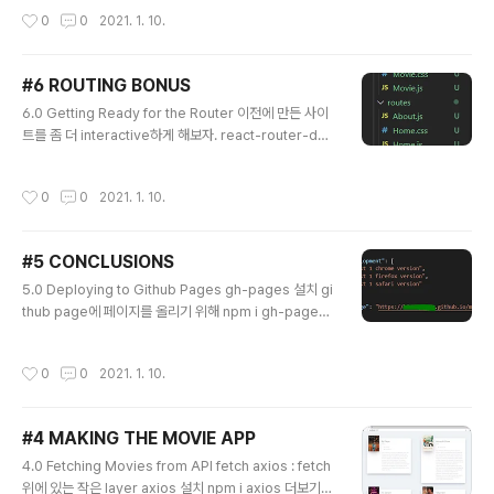
t, Node.js 지식0.4 Workflow
작성시간
0
0
2021. 1. 10.
#6 ROUTING BONUS
글 내용
6.0 Getting Ready for the Router 이전에 만든 사이
트를 좀 더 interactive하게 해보자. react-router-do
m npm install react-router-dom components, ro
utes 폴더 js와 css를 옮긴다. 기존 App.js의 내용을 Ho
작성시간
0
0
2021. 1. 10.
me.js로 옮긴다. (App -> Home 수정 필요) About.js
는 아직 작성 안 된 상태 6.1 Building the Router App.j
s에서 Router 만들기 Router는 url을 가져다가 보고 우
#5 CONCLUSIONS
리가 라우터에게 명령한 것에 따라 component(page)
글 내용
를 불러온다. import React from "react"; import { H
5.0 Deploying to Github Pages gh-pages 설치 gi
ashRouter, Route } from "react-..
thub page에 페이지를 올리기 위해 npm i gh-pages
packages.json homepage 주소를 추가 주소는 모두
소문자여야 한다. 띄어쓰기 X npm run build 실행 - de
작성시간
0
0
2021. 1. 10.
ploy할 폴더를 얻는다. 좌측 탐색기에 build 폴더가 생성
됨 -> deploy할 폴더! scripts 추가 Directory build를
deploy 추가 predeploy 추가 : 매 순간 우리가 deploy
#4 MAKING THE MOVIE APP
를 호출할 때마다, npm은 predeploy를 호출한다. pre
글 내용
deploy는 npm run build를 한다. build는 build scrip
4.0 Fetching Movies from API fetch axios : fetch
t를 호출하고, 그 script는 folder를 줄 것이다. 완료되면,
위에 있는 작은 layer axios 설치 npm i axios 더보기