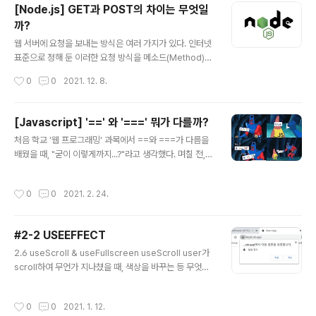
tips/#build-fails-on-warning-message프로젝트마
[Node.js] GET과 POST의 차이는 무엇일
다 설치된 라이브러리들이 warning을 error로 감지할 수
까?
있다고 한다. 해결 방법굉장히 간단하다.Site settings>
글 내용
Build & deploy> Edit settingsBuild command의 n
웹 서버에 요청을 보내는 방식은 여러 가지가 있다. 인터넷
pm run build를 CI= npm..
표준으로 정해 둔 이러한 요청 방식을 메소드(Method)라
고 부른다. 메소드의 대표적인 예로는 GET과 POST방식
작성시간
0
0
2021. 12. 8.
이 있다.HTTP 클라이언트는 GET과 POST 둘다 다른
웹 서버에 데이터를 요청할 수 있다. 그럼 GET 방식과 PO
ST 방식의 차이점은 무엇일까?HTTP 요청 포맷은 크게
[Javascript] '==' 와 '===' 뭐가 다를까?
헤더(Header)와 본문(Body) 부분으로 이루어져 있
글 내용
처음 학교 '웹 프로그래밍' 과목에서 ==와 ===가 다름을
다. GET 방식은 헤더 부분에 요청 정보들을 넣어 보낸다.
배웠을 때, "굳이 이렇게까지...?"라고 생각했다. 며칠 전,
http 객체의 get() 메소드를 사용하면 다른 사이트에 요청
이제 웹을 시작한 친구가 둘의 차이점을 물어봐서 "아마... t
을 보내고 응답을 받아 처리할 수 있다. get() 메소드의 첫
ype까지 검사하고 안하고일껄...?"라고 대답했다. 떠오른
번째 파라미터는 다른 사이트의 정보를 담고 있는 객체이
작성시간
0
0
2021. 2. 24.
김에 정리해보자. Equality vs Identity Javascript는
다. 두번째 파라미터는 callback 함수이다. 응답 데이터
엄격한 비교와 type 변환 비교를 모두 지원한다. Equality
를..
==와 !=는 Equality 연산자이다. Javascript에서 Equal
#2-2 USEEFFECT
ity 연산자를 사용하면, 먼저 피연산자들의 type을 비교할
글 내용
수 있는 형태로 변환 후 연산을 수행힌다. 555 == '555'
2.6 useScroll & useFullscreen useScroll user가
// true true == 1 // true 'Hello' === new String('H
scroll하여 무언가 지나쳤을 때, 색상을 바꾸는 등 무엇이
ello') // tru..
든 할 수 있다. const useScroll = () => { const [state,
setState] = useState({ x: 0, y: 0 }); const onScroll
작성시간
0
0
2021. 1. 12.
= () => { setState({ y: window.scrollY, x: window.s