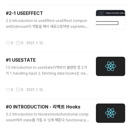
crollX }); }; useEffect(() => { window.addEventList
ener("scroll", onScroll); return () => window.remo
#2-1 USEEFFECT
veEventListener("scroll", onScroll); }, []); return s
글 내용
tate; }; c..
2.0 Introduction to useEffect useEffect compon
entDidmount의 역할을 해서 새로고침하면 sayHello를
실행한다. 2개 인자를 받음 - function으로서의 effect -
dependency : 만약 deps가 있다면 effect (deps)리
작성시간
0
0
2021. 1. 12.
스트에 있는 값일 때만 값이 변하도록 활성화 된다. useEff
ect는 여기서 componentDidMount, componentWi
llUpdate이다. dependency일 때만 update한다. 📌
#1 USESTATE
dependency에 change가 발생할 때만 update! + us
글 내용
eEffect로부터 function이 return된다. -> componen
1.0 Introduction to useState리액트의 불편한 점 2가
tWillUnmount! import React, { useState, u..
지 1. handling input 2. fetching data hooks는 clas
s component, render등을 고려할 필요가 없다.impor
t React, { useState } from "react";const [item, se
작성시간
0
0
2021. 1. 12.
tItem] = useState(1)item: 변경할 statesetItem: ite
m의 modifier Hooks vs Class componentimport
React, { useState } from "react";// Hooks로 구현한
#0 INTRODUCTION - 리액트 Hooks
경우function App() { const [item, setItem] = useS
글 내용
0.2 Introduction to NooksHooksfunctional comp
tate(1); const incrementItem = () =..
onent에서 state를 가질 수 잇게 해준다. functional pr
ogramming style이 된다. 0.3 RequirementsReac