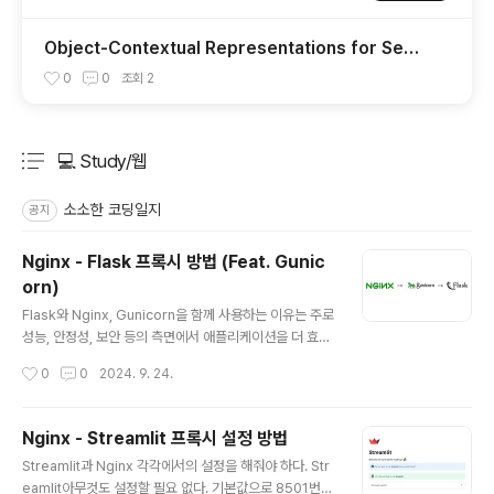
Object-Contextual Representations for Sema
ntic Segmentation
0
0
조회
2
💻 Study/웹
분류 전체보기
주요 글 목록
소소한 코딩일지
공지
Nginx - Flask 프록시 방법 (Feat. Gunic
orn)
글 내용
Flask와 Nginx, Gunicorn을 함께 사용하는 이유는 주로
성능, 안정성, 보안 등의 측면에서 애플리케이션을 더 효율
적으로 운영하기 위해서이다. 각각의 역할을 이해하면, 왜
작성시간
0
0
2024. 9. 24.
이 조합이 자주 사용되는지 명확해진다. FlaskPython으
로 작성된 마이크로 웹 프레임워크역할: 애플리케이션의
비즈니스 로직과 API 엔드포인트 처리.제한 사항Flask의
Nginx - Streamlit 프록시 설정 방법
내장 개발 서버는 단일 스레드로 동작하며, 고부하 상황에
글 내용
Streamlit과 Nginx 각각에서의 설정을 해줘야 하다. Str
서 성능이 제한적.다중 클라이언트 요청을 효율적으로 처
eamlit아무것도 설정할 필요 없다. 기본값으로 8501번
리하지 못함.프로덕션 환경에서의 고성능 처리를 위해 설