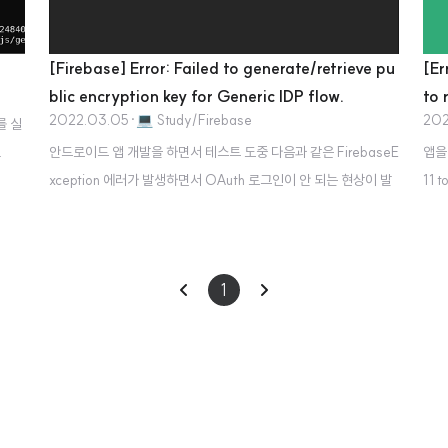
[Firebase] Error: Failed to generate/retrieve pu
[Er
blic encryption key for Generic IDP flow.
to 
2022.03.05
·
💻 Study/Firebase
202
를 실
.
안드로이드 앱 개발을 하면서 테스트 도중 다음과 같은 FirebaseE
앱을 
tor
xception 에러가 발생하면서 OAuth 로그인이 안 되는 현상이 발
11 
에뮬
생했다. An internal error has occurred. [ Failed to generat
위 오
하는
e/retrieve public encryption key for Generic IDP flow. 원인
이상
tor
캐싱 문제가 발생한 듯하다. 해결방법 앱의 로컬 데이터와 캐시를
이
다
1
 원하
삭제한다. (설정 > 애플리케이션) 이후, 다시 앱을 실행하면 OAut
avd
h Provider가 정상적으로 작동하는 것을 확인할 수 있다. 참고 사
전
음
행되
이트 https://githubhot.com/index.php/repo/robingenz/ca
pacitor-firebase-authentication/issues..