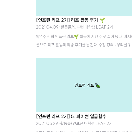
[인프런 리프 2기] 리프 활동 후기 🌱
2021.04.09
·
활동들/인프런 대학생 LEAF 2기
약 4주 간의 인프런 리프🌱 활동이 저번 주로 끝이 났다. 마지
션으로 리프 활동의 최종 후기를 남긴다. 수강 강의 : 우리를 
프로그래밍 : 파이썬 중급 (Inflearn Original) 우리를 위한 
그래밍 : 파이썬 중급 (Inflearn Original) - 인프런 | 강의 
는 파이썬 기초를 배운 학습자가 파이썬을 실무에 활용할 수 
록 수준 높은 문법을 배우는 데 중점을 두고 있습니다. 파이썬
차별점을 파악하고 빠르게 익힘으로써 중급 레벨의 www.infle
n.com 4주간 항상 계획대로 들은 것은 아니었지만 어쨌든 나
료증을 받아냈다. 학교(특히 팀플과 졸업프로젝트), 토익, 자
시험 공부와 병행하려니 생각보다 시간이 빠듯했다. (물론 내가
[인프런 리프 2기] 5. 파이썬 일급함수
나치게 허비한 시..
2021.03.29
·
활동들/인프런 대학생 LEAF 2기