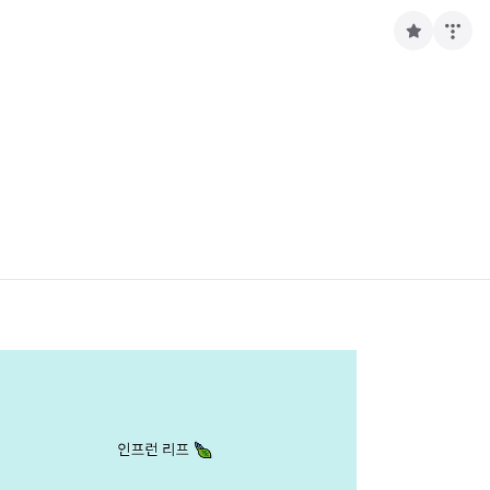
구
독
하
기