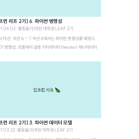
프런 리프 2기] 6. 파이썬 병행성
1.04.02
·
활동들/인프런 대학생 LEAF 2기
차 미션: 섹션 6 ~ 7 섹션 6에서는 파이썬 병행성를 배웠다.
 01 병행성, 흐름제어 설명 이터레이터(Iterator) 제너레이터
nerator) __iter__, __next__ 클래스 기반 제너레이터 구
 next 패턴 class WordSplitter: def __init__(self, tex
self._idx = 0 self._text = text.split(' ') def __next__
f): # print('Called __next__') try: word = self._text[s
_idx] except IndexError: raise StopIteration('Stopped I
tion. ^_^;;') self._idx += 1 return word..
프런 리프 2기] 3. 파이썬 데이터 모델
1.03.22
·
활동들/인프런 대학생 LEAF 2기