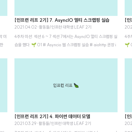
[인프런 리프 2기] 7. AsyncIO 멀티 스크랩핑 실습
[인
2021.04.02
·
활동들/인프런 대학생 LEAF 2기
202
막 미
4주차 미션: 섹션 6 ~ 7 섹션 7에서는 AsyncIO 멀티 스크랩핑 실
4주
위한
습을 했다. 🌱 01 # Asyncio 웹 스크랩핑 실습 # aiohttp 권장 i
🌱
프로
mport asyncio import timeit from urllib.request import url
(Ge
본 강의
open from concurrent.futures import ThreadPoolExecutor
현 
있도
import threading # 실행 시작 시간 start = timeit.default_ti
t): 
만의
mer() # 서비스 방향이 비슷한 사이트로 실습 권장(예 : 게시판성
(sel
ar
커뮤니티) urls = ['http://daum.net', 'https://naver.com', 'ht
elf.
는 수
tp://mlbpark.donga.com/', 'https://tistory.com'..
tera
격증
 지
[인프런 리프 2기] 4. 파이썬 데이터 모델
[인
2021.03.29
·
활동들/인프런 대학생 LEAF 2기
202