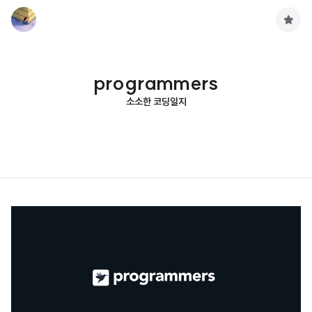
구
독
하
기
programmers
소소한 코딩일지