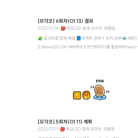
[모각코] 6회차(01.13) 결과
2021.01.14
·
🎒 학교/20 동계 모각코: 와팬호
🧩 알고리즘 문제 해결 📘리액트 공부 + 도커 공부🐳 AWS
2 Ubuntu20.04 서버에서 도커 컨테이너를 활용하여 react
p 실행 : 개발환경 설정 Dockerfile.dev FROM node:alpi
ORKDIR /usr/src/app COPY package.json ./ RUN np
stall COPY ./ ./ CMD ["npm", "run", "start"] docker-c
ose.yml version: "3" services: react: build: context: ./
kerfile: Dockerfile.dev ports: - "3000:3000" volum
- /usr/src/app/node_modules - ./:/usr/src/app stdin
[모각코] 5회차(01.11) 계획
2021.01.11
·
🎒 학교/20 동계 모각코: 와팬호