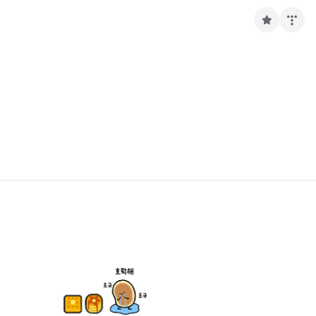
구
독
하
기