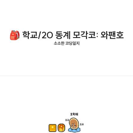
🎒 학교/20 동계 모각코: 와팬호
소소한 코딩일지