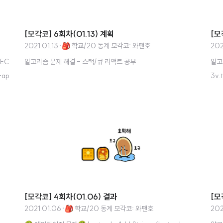
[모각코] 6회차(01.13) 계획
[모
2021.01.13
·
🎒 학교/20 동계 모각코: 와팬호
202
 EC
알고리즘 문제 해결 - 스택/큐 리액트 공부
알고리
-ap
3v.
ne W
om
m in
omp
 doc
es:
_..
[모각코] 4회차(01.06) 결과
[모
2021.01.06
·
🎒 학교/20 동계 모각코: 와팬호
202