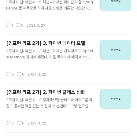
🚩 파이썬 함수 특징 1. 런타임 초기화 2. 변수 할당 가능 v
3주차 미션: 섹션 4 ~ 5 섹션 4에서는 파이썬 시퀀스(seq
ar_func = factorial # 함수 자체를 할당 print(var_fun
uence)를 제목으로 하여 시퀀스 형을 비롯한 다양한 자료
c) print(var_func(10)) # 변수에 할당한 채로 실행 가능
구조에 대해 배웠다. 항상 쓰던 것들도 있었고 새롭게 배운
..
것들도 있었다. 섹션 4에서 아래 내용을 배울 수 있었다.
작성시간
1
0
2021. 3. 29.
🌱 01 파이썬 데이터 타입 상세 분류 지능형 리스트(Com
prehending Lists), 튜플, 딕셔너리 Array 실습 지능형
리스트 주의할 점 🚩 리스트 고급 - Mutable - Compre
[인프런 리프 2기] 3. 파이썬 데이터 모델
hending Lists >>빠르다>> for - Comprehending
글 내용
Lists + Map, Filter : 조건 적용 code_list3 = [ord(s)
2주차 미션: 섹션 2 ~ 3 섹션 3에서는 매직 메소드(Speci
for s in chars if ord(s) > 40] code_list4 = list(filte
al Method)에 대해 배웠다. 처음 목차에서 매직 메소드를
r(lambd..
봤을 때 이런 것도 있었나? 했지만 내가 알고 있는 것이었
고 그냥 필요할 때 구글링으로 막 가져다 쓰다보니 정확한
작성시간
0
0
2021. 3. 22.
명칭, 개념을 모르는 것이었다. 역시나 코드와 그에 관한 필
기는 주석으로 하나의 파일에 작성했다. 섹션 3에서 배운
내용은 다음과 같다. 파이썬 핵심 구조 설명 매직 메소드 실
[인프런 리프 2기] 2. 파이썬 클래스 심화
습 클래스 매직 메소드 실습 매직 메소드 심화 클래스 매직
글 내용
메소드 실습 코딩 데이터 모델 설계 NamedTuple 설명
2주차 미션: 섹션 2 ~ 3 생각해보면 클래스와 메소드를 각
Model Unpacking 네임드 튜플 실습 코딩 아래는 강의
잡고 공부한 적은 없는 것 같다. 기본인데도 그냥 필요한 순
내용을 따라 작성한 섹션 3의 최종 코드이다. # Chapter
간 찾아서 사용을 했다. 섹션 2를 통해 클래스와 메소드의
03 # Special Method(Magic..
개념을 정리할 수 있었다. 코드와 그에 관한 필기를 주석으
작성시간
0
0
2021. 3. 22.
로 하나의 파일에 작성했다. (새로운 것 같다. 이런 식으로
해본 적은 없어서) 섹션 2에서 배운 내용은 다음과 같다. 절
차 지향 VS 객체 지향 객체 지향 프로그래밍 장점 클래스