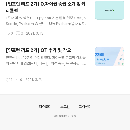
[인프런 리프 2기] 0.파이썬 중급 소개 & 커
기반 코딩 실습 클래스 변수 VS 인스턴스 변수 클래스 메
리큘럼
도스 실습 네임스페이스 이해 Class Method Instance
글 내용
Method Static Method 3가지 메소드 활용 실습 아래
1주차 미션: 섹션 0 ~ 1 python 기본 환경 설정 atom, V
는 강의 내용을 따라 작성한 섹션 2의 최종 코드이다. # C
Scode, Pycharm 중 선택 - 보통 Pycharm을 써왔지만
hapter02 # 객체 지향 프로그래밍(O..
강의에서 atom과 VSCode 중 하나를 사용하고, 최근 연
작성시간
0
0
2021. 3. 13.
구실에서 원격 접속 코드 작성하면서 VSCode를 자주 사
용하게 되어 VSCode를 사용해보기로 결정했다. python
가상 환경 CMD에서 아래 실행 # 가상환경 생성 python
[인프런 리프 2기] OT 후기 및 각오
-m venv [디렉토리 명] # 가상환경 실행 cd [디렉토리
글 내용
인프런 Leaf 2기에 선정되었다. 파이썬과 피그마 강의들
명]/Scripts activate # 가상환경 종료 deactivate # d
이 선택지에 있었는 데, 나는 [파이썬 중급]을 선택했다.
eactivate.bat pip install pendulum pip install pyt
(중급과 고급 중에 고민해봤는 데, 중급 커리큘럼이 더 맘에
est VSCode 환경설정 Ctrl+Shift+P python select i
들어서....) 우리를 위한 프로그래밍 : 파이썬 중급 (Inflear
nterprete..
작성시간
1
0
2021. 3. 9.
n Original) 우리를 위한 프로그래밍 : 파이썬 중급 (Infle
arn Original) - 인프런 | 강의 본 강의는 파이썬 기초를
배운 학습자가 파이썬을 실무에 활용할 수 있도록 수준 높
은 문법을 배우는 데 중점을 두고 있습니다. 파이썬만의 차
별점을 파악하고 빠르게 익힘으로써 중급 레벨의 www.inf
의안내
티스토리
로그인
고객센터
learn.com 이번 기회에 파이썬을 다시 정리할 계획이다.
사실 어제 (3/8) 온라인으로 인프런 대학생 Leaf 2기 OT
© Daum Corp.
가 있었지만, 나는 현생에..