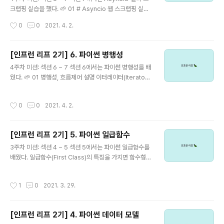
토익, 자격증 시험 공부와 병행하려니 생각보다 시간이 빠
크랩핑 실습을 했다. 🌱 01 # Asyncio 웹 스크랩핑 실습
듯했다. (물론 내가 지나치게 허비한 시..
# aiohttp 권장 import asyncio import timeit from
작성시간
0
0
2021. 4. 2.
urllib.request import urlopen from concurrent.fu
tures import ThreadPoolExecutor import thread
ing # 실행 시작 시간 start = timeit.default_timer() #
[인프런 리프 2기] 6. 파이썬 병행성
서비스 방향이 비슷한 사이트로 실습 권장(예 : 게시판성 커
글 내용
4주차 미션: 섹션 6 ~ 7 섹션 6에서는 파이썬 병행성를 배
뮤니티) urls = ['http://daum.net', 'https://naver.co
웠다. 🌱 01 병행성, 흐름제어 설명 이터레이터(Iterator)
m', 'http://mlbpark.donga.com/', 'https://tistory.c
제너레이터(Generator) __iter__, __next__ 클래스 기
om'..
반 제너레이터 구현 🚩 next 패턴 class WordSplitter:
작성시간
0
0
2021. 4. 2.
def __init__(self, text): self._idx = 0 self._text = te
xt.split(' ') def __next__(self): # print('Called __ne
xt__') try: word = self._text[self._idx] except Inde
[인프런 리프 2기] 5. 파이썬 일급함수
xError: raise StopIteration('Stopped Iteration. ^_
글 내용
^;;') self._idx += 1 return word..
3주차 미션: 섹션 4 ~ 5 섹션 5에서는 파이썬 일급합수를
배웠다. 일급함수(First Class)의 특징을 가지면 함수형
프로그래밍이 가능하다. 함수형 프로그래밍의 장점 코드를
간결하게 작성하여 개발 시간 단축 가능 부작용을 허용하
작성시간
1
0
2021. 3. 29.
지 않는 순수 함수(Pure Function)를 지향 기능 위주 분
류 -> 기능 추가, 개선, 수정이 용이 동시에 여러 스레드에
서 문제없이 동작하는 프로그램 작성 🌱 01 파이썬 함수
[인프런 리프 2기] 4. 파이썬 데이터 모델
특징 익명함수(Lambda) Callable 설명 Partial 사용법
글 내용