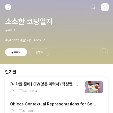
검색하기
티스토리
소소한 코딩일지
구독자
4
AI/Agent/개발 지식 Archive.
구독하기
방명록
신고하기 레이어
열기
인기글
[대학원 준비] CV(영문 이력서) 작성법, 양
식
3
36
조회
4
Object-Contextual Representations for Sema
ntic Segmentation
0
0
조회
2