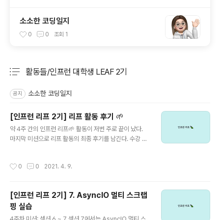
소소한 코딩일지
0
0
조회
1
활동들/인프런 대학생 LEAF 2기
분류 전체보기
주요 글 목록
소소한 코딩일지
공지
[인프런 리프 2기] 리프 활동 후기 🌱
글 내용
약 4주 간의 인프런 리프🌱 활동이 저번 주로 끝이 났다.
마지막 미션으로 리프 활동의 최종 후기를 남긴다. 수강 강
의 : 우리를 위한 프로그래밍 : 파이썬 중급 (Inflearn Orig
inal) 우리를 위한 프로그래밍 : 파이썬 중급 (Inflearn Ori
작성시간
0
0
2021. 4. 9.
ginal) - 인프런 | 강의 본 강의는 파이썬 기초를 배운 학습
자가 파이썬을 실무에 활용할 수 있도록 수준 높은 문법을
배우는 데 중점을 두고 있습니다. 파이썬만의 차별점을 파
[인프런 리프 2기] 7. AsyncIO 멀티 스크랩
악하고 빠르게 익힘으로써 중급 레벨의 www.inflearn.c
핑 실습
om 4주간 항상 계획대로 들은 것은 아니었지만 어쨌든 나
글 내용
는 수료증을 받아냈다. 학교(특히 팀플과 졸업프로젝트),
4주차 미션: 섹션 6 ~ 7 섹션 7에서는 AsyncIO 멀티 스