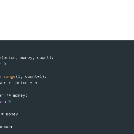
n
(
price, money, count
= 
0
n
range
(
1
, count+
1
urn
0
answer