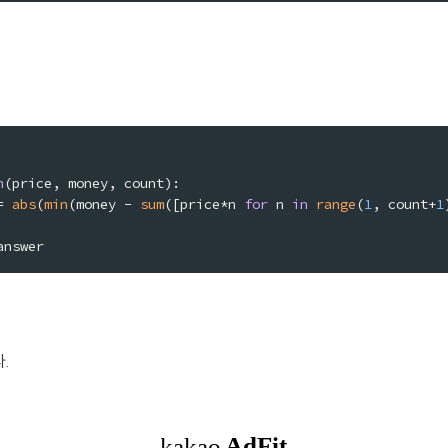
n
(
price, money, count
= 
abs
(
min
(money - 
sum
([price*n 
for
 n 
in
range
(
1
, count+
1
answer
.