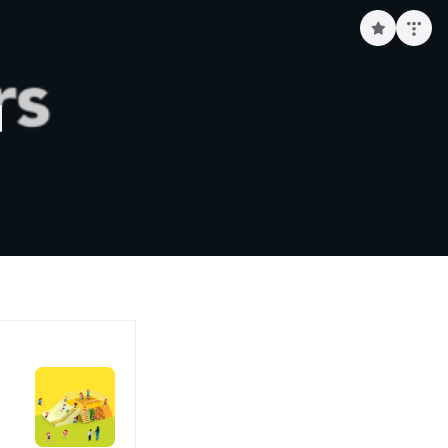
구
독
하
기
기