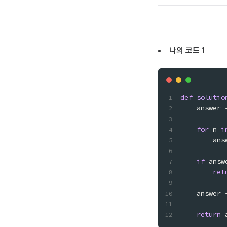
나의 코드 1
def
solutio
    answer 
for
 n 
i
if
ret
return
 