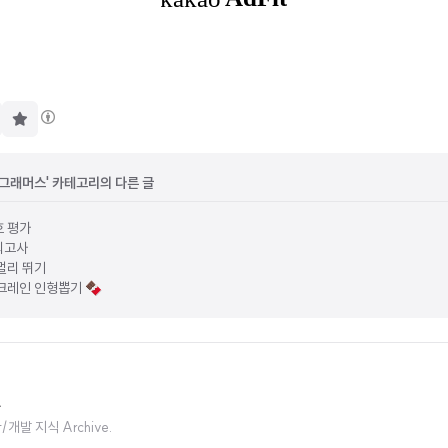
구
독
하
기
/프로그래머스' 카테고리의 다른 글
호 평가
의고사
 멀리 뛰기
 크레인 인형뽑기 🍫
.
t/개발 지식 Archive.