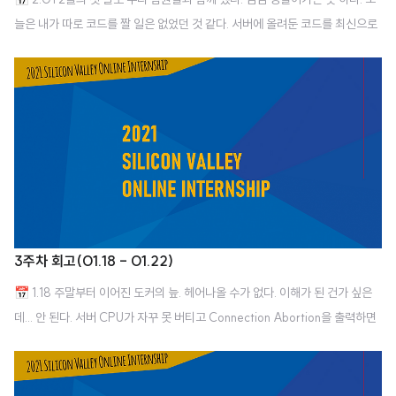
늘은 내가 따로 코드를 짤 일은 없었던 것 같다. 서버에 올려둔 코드를 최신으로
업데이트하고 다른 팀원들 코드 리뷰(?)하고 앞으로 계획 정도 했나 싶다. 마지
막 주인만큼 seminar도 줄었고 시간도 더 빠르게 흘러가는 기분이다. 📅 2.0
2 길었던 구현 끝에 드디어 코드를 마무리 했다. README도 같이 수정했다. D
ocker를 적용한 코드를 원래 repo에 통합하기가 불안해서? 찜찜해서 organiz
ation에 새로운 repo를 만들어 올렸다. (이래도 되는 건지 잘 모르겠다.) 어쨌
든 코딩은 끝이다!!!! 🎉 새벽에 아무래도 우리 사이트에 home 페이지가 없는
게 마음에 걸려서 React로 30분만에 빠르게 만..
3주차 회고(01.18 - 01.22)
📅 1.18 주말부터 이어진 도커의 늪. 헤어나올 수가 없다. 이해가 된 건가 싶은
데... 안 된다. 서버 CPU가 자꾸 못 버티고 Connection Abortion을 출력하면
서 터진다. 인스턴스를 몇 개나 만든 건지... 급한 마음에 처음부터 전부 만들려
고 해서 안되는 건가하는 생각에 Docker 아주 처음📘 개념부터 차근차근 다시
공부를 시작했다. 조금씩 이해되어 가는 것 같아 기분이 좋다.🌺 내일은 docke