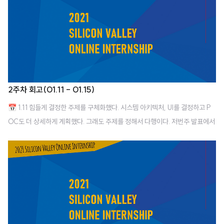
r-compose를 이용하는 법을 공부해야겠다. 📅 1.19 docker-compose를
사용하여 nginx - react 그리고 nginx - flask(+ gunicorn)를 각각 성공해냈
다. 확실히 마음을 다잡고 차근차근 진행하니 생각보다 잘 되는 것 같다. 기분이
좋다.😊 내일은 ng..
2주차 회고(01.11 - 01.15)
📅 1.11 힘들게 결정한 주제를 구체화했다. 시스템 아키텍처, UI를 결정하고 P
OC도 더 상세하게 계획했다. 그래도 주제를 정해서 다행이다. 저번주 발표에서
다른 조들이 다들 너무 많이 해와서 우리가 뒤처진 기분이었는 데, 느려도 차근
차근 진행해서 완성품을 낼 수 있게 해야지 📅 1.12 우리도 드디어 개발에 착수
했다. frontend와 backend로 역할 분담을 했다. 나는 솔직히 backend가 조
금 더 끌렸지만 다들 backend를 하고 싶어하는 것 같았다. 요즘 react 공부도
하고 있으니 그냥 front를 하고 backend는 따로 공부하자 싶은 맘. 팀 리더와
나는 frontend를 맡기로 했다. 솔직히 아직도 어디까지가 front이고 어디까지
가 back인지 가끔 헷갈린다. 더 공부해야..