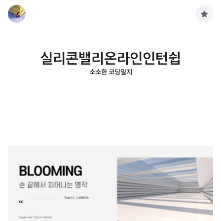
구
독
하
기
실리콘밸리온라인인턴쉽
소소한 코딩일지