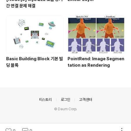
간 연결 문제 해결
Basic Building Block 기본 빌
PointRend: Image Segmen
딩 블록
tation as Rendering
의안내
티스토리
로그인
고객센터
© Daum Corp.