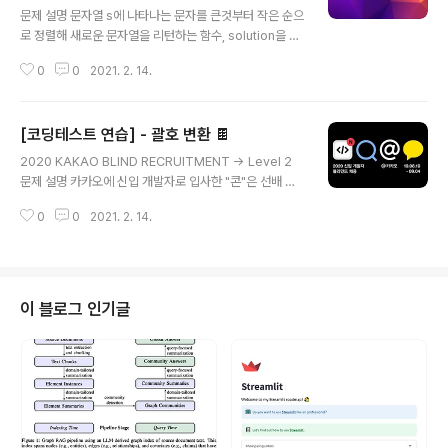
문제 설명 문자열 s에 나타나는 문자를 큰것부터 작은 순으
로 정렬해 새로운 문자열을 리턴하는 함수, solution을 완
성해주세요. s는 영문 대소문자로만 구성되어 있으며, 대문
0
0
2021. 2. 14.
자는 소문자보다 작은 것으로 간주합니다. 제한 사항 str은
길이 1 이상인 문자열입니다. 입출력 예 s return "Zbcd
efg" "gfedcbZ" 나의 코드 def solution(s): return ''.j
[코딩테스트 연습] - 괄호 변환 🍫
oin(sorted(s, reverse=True)) 아주 쉬운 문제 역순
글 내용
정렬 활용
2020 KAKAO BLIND RECRUITMENT → Level 2
문제 설명 카카오에 신입 개발자로 입사한 "콘"은 선배 개
발자로부터 개발역량 강화를 위해 다른 개발자가 작성한
0
0
2021. 2. 14.
소스 코드를 분석하여 문제점을 발견하고 수정하라는 업무
과제를 받았습니다. 소스를 컴파일하여 로그를 보니 대부
분 소스 코드 내 작성된 괄호가 개수는 맞지만 짝이 맞지 않
은 형태로 작성되어 오류가 나는 것을 알게 되었습니다. 수
정해야 할 소스 파일이 너무 많아서 고민하던 "콘"은 소스
이 블로그 인기글
코드에 작성된 모든 괄호를 뽑아서 올바른 순서대로 배치
된 괄호 문자열을 알려주는 프로그램을 다음과 같이 개발
하려고 합니다. 용어의 정의 '(' 와 ')' 로만 이루어진 문자열
이 있을 경우, '(' 의 개수와 ')' 의 개수가 같다면 이를 균형
잡힌 ..