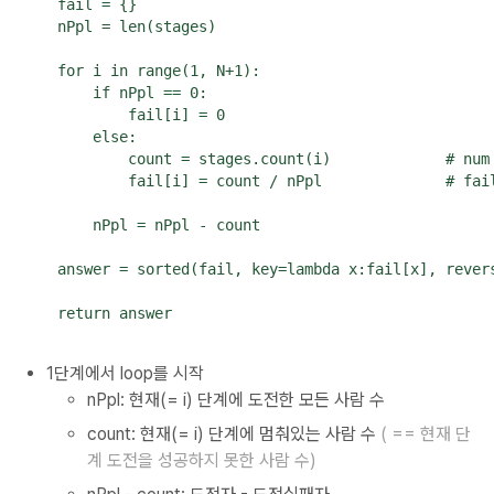
    fail = {}

    nPpl = len(stages)

    for i in range(1, N+1):

        if nPpl == 0:

            fail[i] = 0

        else:

            count = stages.count(i)		# num of ppl still in level i

            fail[i] = count / nPpl		# failuer percentage

        nPpl = nPpl - count

    answer = sorted(fail, key=lambda x:fail[x], revers
    return answer
1단계에서 loop를 시작
nPpl: 현재(= i) 단계에 도전한 모든 사람 수
count: 현재(= i) 단계에 멈춰있는 사람 수
( == 현재 단
계 도전을 성공하지 못한 사람 수)